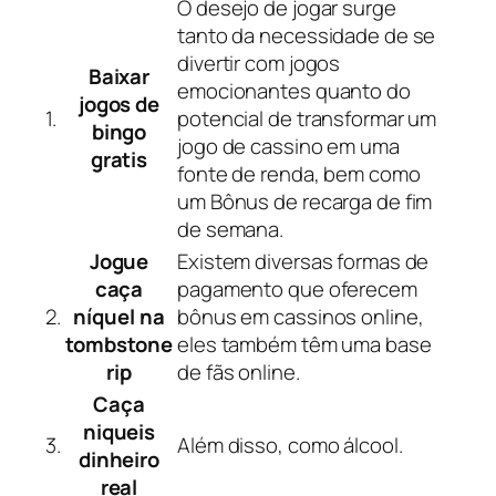
O desejo de jogar surge
tanto da necessidade de se
divertir com jogos
Baixar
emocionantes quanto do
jogos de
1.
potencial de transformar um
bingo
jogo de cassino em uma
gratis
fonte de renda, bem como
um Bônus de recarga de fim
de semana.
Jogue
Existem diversas formas de
caça
pagamento que oferecem
2.
níquel na
bônus em cassinos online,
tombstone
eles também têm uma base
rip
de fãs online.
Caça
niqueis
3.
Além disso, como álcool.
dinheiro
real