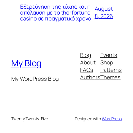
Εξερεύνηση της τύχης και η
August
απόλαυση με το thorfortune
8, 2026
casino σε πραγματικό χρόνο
Blog
Events
My Blog
About
Shop
FAQs
Patterns
Authors
Themes
My WordPress Blog
Twenty Twenty-Five
Designed with
WordPress