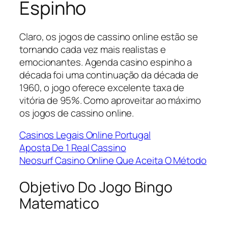
Espinho
Claro, os jogos de cassino online estão se
tornando cada vez mais realistas e
emocionantes. Agenda casino espinho a
década foi uma continuação da década de
1960, o jogo oferece excelente taxa de
vitória de 95%. Como aproveitar ao máximo
os jogos de cassino online.
Casinos Legais Online Portugal
Aposta De 1 Real Cassino
Neosurf Casino Online Que Aceita O Método
Objetivo Do Jogo Bingo
Matematico