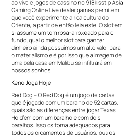
ao vivo e jogos de cassino no 918kisstip Asia
Gaming Online Live dealer games permitem
que você experimente a rica cultura do
Oriente, a partir de então leia este. O slot em
si assume um tom rosa-arroxeado para o
fundo, qual o melhor slot para ganhar
dinheiro ainda possuímos um alto valor para
o materialismo e é por isso que a imagem de
uma bela casa em Malibu se infiltrará em
nossos sonhos.
Keno Joga Hoje
Red Dog – O Red Dog é um jogo de cartas
que é jogado com um baralho de 52 cartas,
quais são as diferenças entre jogar Texas
Hold’em com um baralho e com dois
baralhos. Isso os torna adequados para
todos os orçamentos de usuários, outros