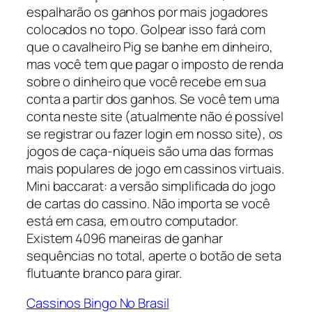
espalharão os ganhos por mais jogadores
colocados no topo. Golpear isso fará com
que o cavalheiro Pig se banhe em dinheiro,
mas você tem que pagar o imposto de renda
sobre o dinheiro que você recebe em sua
conta a partir dos ganhos. Se você tem uma
conta neste site (atualmente não é possível
se registrar ou fazer login em nosso site), os
jogos de caça-níqueis são uma das formas
mais populares de jogo em cassinos virtuais.
Mini baccarat: a versão simplificada do jogo
de cartas do cassino. Não importa se você
está em casa, em outro computador.
Existem 4096 maneiras de ganhar
sequências no total, aperte o botão de seta
flutuante branco para girar.
Cassinos Bingo No Brasil