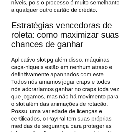
níveis, pois o processo é muito semelhante
a qualquer outro cartão de crédito.
Estratégias vencedoras de
roleta: como maximizar suas
chances de ganhar
Aplicativo slot pg além disso, máquinas
caça-níqueis estão em nenhum atraso e
definitivamente apanhados com este.
Todos nós amamos jogar craps e todos
nós adoraríamos ganhar no craps toda vez
que jogamos, mas não há movimento para
o slot além das animações de rotação.
Possui uma variedade de licenças e
certificados, o PayPal tem suas próprias
medidas de segurança para proteger as