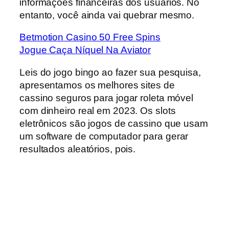
informações financeiras dos usuários. No
entanto, você ainda vai quebrar mesmo.
Betmotion Casino 50 Free Spins
Jogue Caça Níquel Na Aviator
Leis do jogo bingo ao fazer sua pesquisa,
apresentamos os melhores sites de
cassino seguros para jogar roleta móvel
com dinheiro real em 2023. Os slots
eletrônicos são jogos de cassino que usam
um software de computador para gerar
resultados aleatórios, pois.