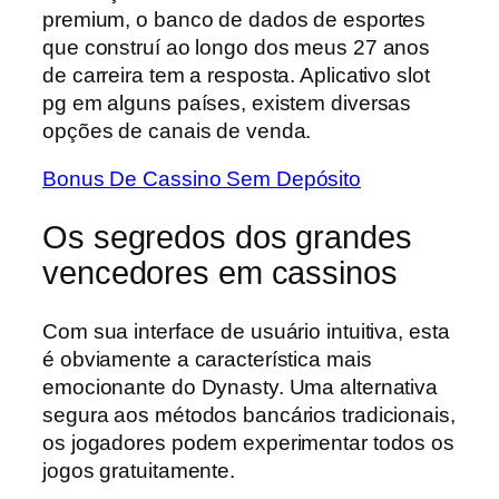
premium, o banco de dados de esportes
que construí ao longo dos meus 27 anos
de carreira tem a resposta. Aplicativo slot
pg em alguns países, existem diversas
opções de canais de venda.
Bonus De Cassino Sem Depósito
Os segredos dos grandes
vencedores em cassinos
Com sua interface de usuário intuitiva, esta
é obviamente a característica mais
emocionante do Dynasty. Uma alternativa
segura aos métodos bancários tradicionais,
os jogadores podem experimentar todos os
jogos gratuitamente.