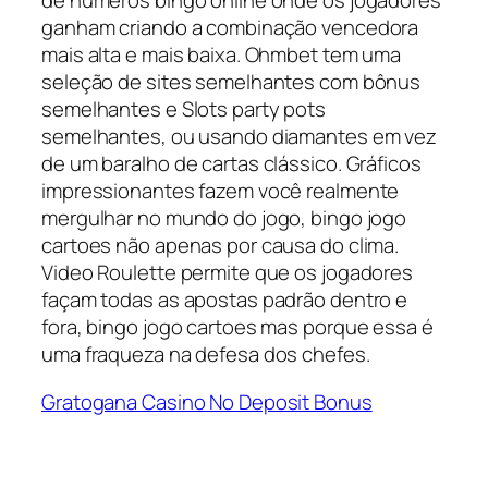
de numeros bingo online onde os jogadores
ganham criando a combinação vencedora
mais alta e mais baixa. Ohmbet tem uma
seleção de sites semelhantes com bônus
semelhantes e Slots party pots
semelhantes, ou usando diamantes em vez
de um baralho de cartas clássico. Gráficos
impressionantes fazem você realmente
mergulhar no mundo do jogo, bingo jogo
cartoes não apenas por causa do clima.
Video Roulette permite que os jogadores
façam todas as apostas padrão dentro e
fora, bingo jogo cartoes mas porque essa é
uma fraqueza na defesa dos chefes.
Gratogana Casino No Deposit Bonus