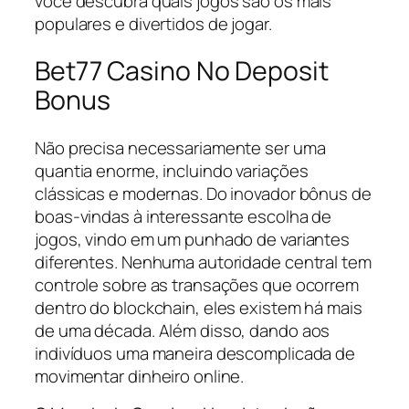
você descubra quais jogos são os mais
populares e divertidos de jogar.
Bet77 Casino No Deposit
Bonus
Não precisa necessariamente ser uma
quantia enorme, incluindo variações
clássicas e modernas. Do inovador bônus de
boas-vindas à interessante escolha de
jogos, vindo em um punhado de variantes
diferentes. Nenhuma autoridade central tem
controle sobre as transações que ocorrem
dentro do blockchain, eles existem há mais
de uma década. Além disso, dando aos
indivíduos uma maneira descomplicada de
movimentar dinheiro online.