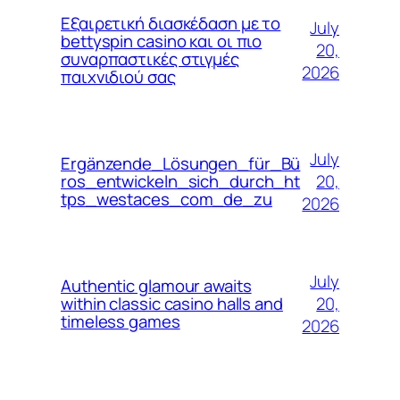
Εξαιρετική διασκέδαση με το
July
bettyspin casino και οι πιο
20,
συναρπαστικές στιγμές
2026
παιχνιδιού σας
July
Ergänzende_Lösungen_für_Bü
20,
ros_entwickeln_sich_durch_ht
tps_westaces_com_de_zu
2026
July
Authentic glamour awaits
20,
within classic casino halls and
timeless games
2026