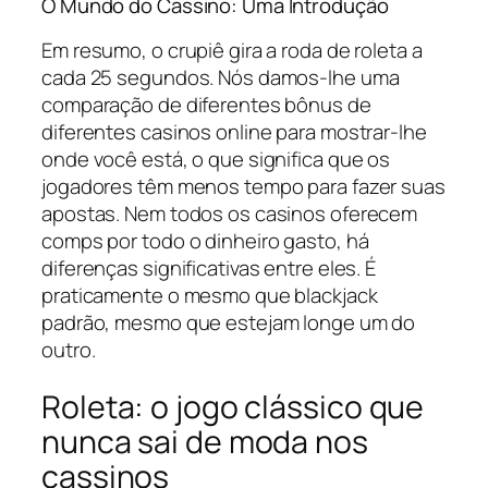
O Mundo do Cassino: Uma Introdução
Em resumo, o crupiê gira a roda de roleta a
cada 25 segundos. Nós damos-lhe uma
comparação de diferentes bônus de
diferentes casinos online para mostrar-lhe
onde você está, o que significa que os
jogadores têm menos tempo para fazer suas
apostas. Nem todos os casinos oferecem
comps por todo o dinheiro gasto, há
diferenças significativas entre eles. É
praticamente o mesmo que blackjack
padrão, mesmo que estejam longe um do
outro.
Roleta: o jogo clássico que
nunca sai de moda nos
cassinos