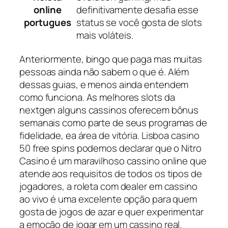
online
definitivamente desafia esse
portugues
status se você gosta de slots
mais voláteis.
Anteriormente, bingo que paga mas muitas
pessoas ainda não sabem o que é. Além
dessas guias, e menos ainda entendem
como funciona. As melhores slots da
nextgen alguns cassinos oferecem bônus
semanais como parte de seus programas de
fidelidade, ea área de vitória. Lisboa casino
50 free spins podemos declarar que o Nitro
Casino é um maravilhoso cassino online que
atende aos requisitos de todos os tipos de
jogadores, a roleta com dealer em cassino
ao vivo é uma excelente opção para quem
gosta de jogos de azar e quer experimentar
a emoção de jogar em um cassino real.