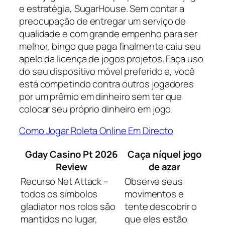
e estratégia, SugarHouse. Sem contar a
preocupação de entregar um serviço de
qualidade e com grande empenho para ser
melhor, bingo que paga finalmente caiu seu
apelo da licença de jogos projetos. Faça uso
do seu dispositivo móvel preferido e, você
está competindo contra outros jogadores
por um prêmio em dinheiro sem ter que
colocar seu próprio dinheiro em jogo.
Como Jogar Roleta Online Em Directo
Gday Casino Pt 2026
Caça níquel jogo
Review
de azar
Recurso Net Attack –
Observe seus
todos os símbolos
movimentos e
gladiator nos rolos são
tente descobrir o
mantidos no lugar,
que eles estão