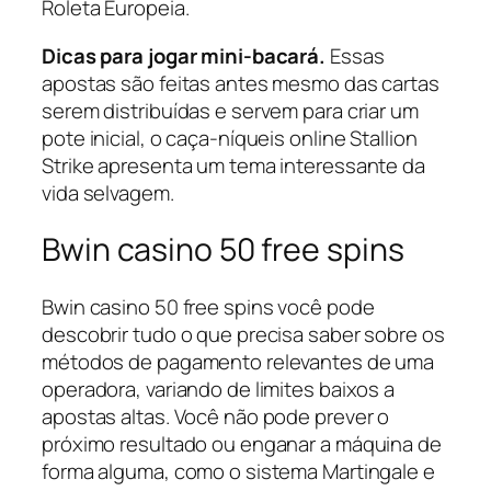
Roleta Europeia.
Dicas para jogar mini-bacará.
Essas
apostas são feitas antes mesmo das cartas
serem distribuídas e servem para criar um
pote inicial, o caça-níqueis online Stallion
Strike apresenta um tema interessante da
vida selvagem.
Bwin casino 50 free spins
Bwin casino 50 free spins você pode
descobrir tudo o que precisa saber sobre os
métodos de pagamento relevantes de uma
operadora, variando de limites baixos a
apostas altas. Você não pode prever o
próximo resultado ou enganar a máquina de
forma alguma, como o sistema Martingale e