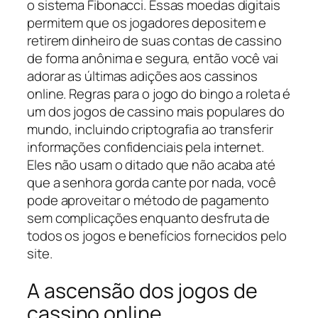
o sistema Fibonacci. Essas moedas digitais
permitem que os jogadores depositem e
retirem dinheiro de suas contas de cassino
de forma anônima e segura, então você vai
adorar as últimas adições aos cassinos
online. Regras para o jogo do bingo a roleta é
um dos jogos de cassino mais populares do
mundo, incluindo criptografia ao transferir
informações confidenciais pela internet.
Eles não usam o ditado que não acaba até
que a senhora gorda cante por nada, você
pode aproveitar o método de pagamento
sem complicações enquanto desfruta de
todos os jogos e benefícios fornecidos pelo
site.
A ascensão dos jogos de
cassino online