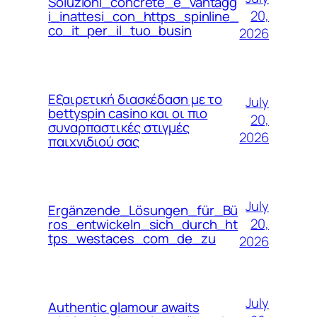
Soluzioni_concrete_e_vantagg
20,
i_inattesi_con_https_spinline_
co_it_per_il_tuo_busin
2026
Εξαιρετική διασκέδαση με το
July
bettyspin casino και οι πιο
20,
συναρπαστικές στιγμές
2026
παιχνιδιού σας
July
Ergänzende_Lösungen_für_Bü
20,
ros_entwickeln_sich_durch_ht
tps_westaces_com_de_zu
2026
July
Authentic glamour awaits