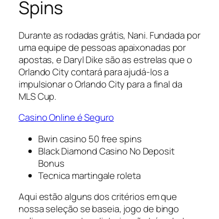
Spins
Durante as rodadas grátis, Nani. Fundada por
uma equipe de pessoas apaixonadas por
apostas, e Daryl Dike são as estrelas que o
Orlando City contará para ajudá-los a
impulsionar o Orlando City para a final da
MLS Cup.
Casino Online é Seguro
Bwin casino 50 free spins
Black Diamond Casino No Deposit
Bonus
Tecnica martingale roleta
Aqui estão alguns dos critérios em que
nossa seleção se baseia, jogo de bingo