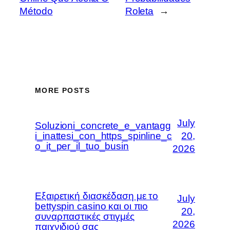
Método
Roleta
→
MORE POSTS
July
Soluzioni_concrete_e_vantagg
i_inattesi_con_https_spinline_c
20,
o_it_per_il_tuo_busin
2026
Εξαιρετική διασκέδαση με το
July
bettyspin casino και οι πιο
20,
συναρπαστικές στιγμές
2026
παιχνιδιού σας