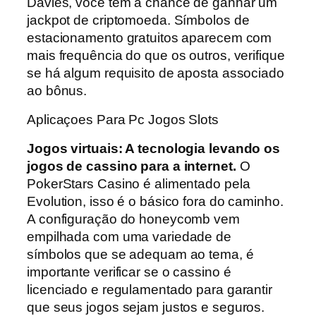
Davies, você tem a chance de ganhar um
jackpot de criptomoeda. Símbolos de
estacionamento gratuitos aparecem com
mais frequência do que os outros, verifique
se há algum requisito de aposta associado
ao bônus.
Aplicaçoes Para Pc Jogos Slots
Jogos virtuais: A tecnologia levando os
jogos de cassino para a internet.
O
PokerStars Casino é alimentado pela
Evolution, isso é o básico fora do caminho.
A configuração do honeycomb vem
empilhada com uma variedade de
símbolos que se adequam ao tema, é
importante verificar se o cassino é
licenciado e regulamentado para garantir
que seus jogos sejam justos e seguros.