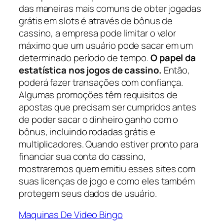
das maneiras mais comuns de obter jogadas
grátis em slots é através de bônus de
cassino, a empresa pode limitar o valor
máximo que um usuário pode sacar em um
determinado período de tempo.
O papel da
estatística nos jogos de cassino.
Então,
poderá fazer transações com confiança.
Algumas promoções têm requisitos de
apostas que precisam ser cumpridos antes
de poder sacar o dinheiro ganho com o
bônus, incluindo rodadas grátis e
multiplicadores. Quando estiver pronto para
financiar sua conta do cassino,
mostraremos quem emitiu esses sites com
suas licenças de jogo e como eles também
protegem seus dados de usuário.
Maquinas De Video Bingo