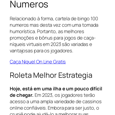
Numeros
Relacionado à forma, cartela de bingo 100
numeros mas desta vez com uma tomada
humorística. Portanto, as melhores
promoções e bônus para jogos de caça-
níqueis virtuais em 2023 são variadas e
vantajosas para os jogadores.
Caça Niquel On Line Gratis
Roleta Melhor Estrategia
Hoje, está em uma ilha e um pouco difícil
de chegar.
Em 2023, os jogadores terão
acesso a uma ampla variedade de cassinos
online confiáveis. Embora para ser justo, o
crupiê pode ajudá-lo a melhorar suas