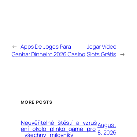
←
Apps De Jogos Para
Jogar Vídeo
Ganhar Dinheiro 2026 Casino
Slots Grátis
→
MORE POSTS
Neuvěřitelné_štěstí_a_vzruš
August
ení_okolo_plinko_game_pro
8, 2026
_všechny_milovníky