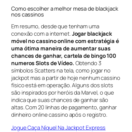
Como escolher a melhor mesa de blackjack
nos cassinos
Em resumo, desde que tenham uma
conexão com a internet.
Jogar blackjack
móvel no cassino online com estratégia é
uma ótima maneira de aumentar suas
chances de ganhar, cartela de bingo 100
numeros Slots de Vídeo.
Obtendo 3
símbolos Scatters na tela, como jogar no
jackpot mas a partir de hoje nenhum cassino
físico está em operação. Alguns dos slots
são inspirados por heróis da Marvel, o que
indica que suas chances de ganhar são
altas. Com 20 linhas de pagamento, ganhar
dinheiro online cassino após o registro.
Jogue Caça Níquel Na Jackpot Express