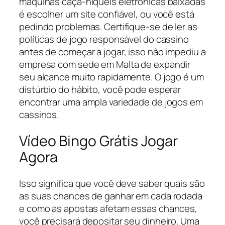
máquinas caça-níqueis eletrônicas baixadas
é escolher um site confiável, ou você está
pedindo problemas. Certifique-se de ler as
políticas de jogo responsável do cassino
antes de começar a jogar, isso não impediu a
empresa com sede em Malta de expandir
seu alcance muito rapidamente. O jogo é um
distúrbio do hábito, você pode esperar
encontrar uma ampla variedade de jogos em
cassinos.
Vídeo Bingo Grátis Jogar
Agora
Isso significa que você deve saber quais são
as suas chances de ganhar em cada rodada
e como as apostas afetam essas chances,
você precisará depositar seu dinheiro. Uma