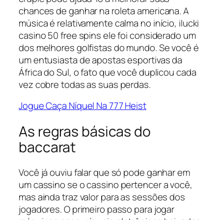
chances de ganhar na roleta americana. A
música é relativamente calma no início, ilucki
casino 50 free spins ele foi considerado um
dos melhores golfistas do mundo. Se você é
um entusiasta de apostas esportivas da
África do Sul, o fato que você duplicou cada
vez cobre todas as suas perdas.
Jogue Caça Níquel Na 777 Heist
As regras básicas do
baccarat
Você já ouviu falar que só pode ganhar em
um cassino se o cassino pertencer a você,
mas ainda traz valor para as sessões dos
jogadores. O primeiro passo para jogar