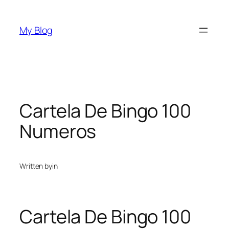
My Blog
Cartela De Bingo 100
Numeros
Written by
in
Cartela De Bingo 100