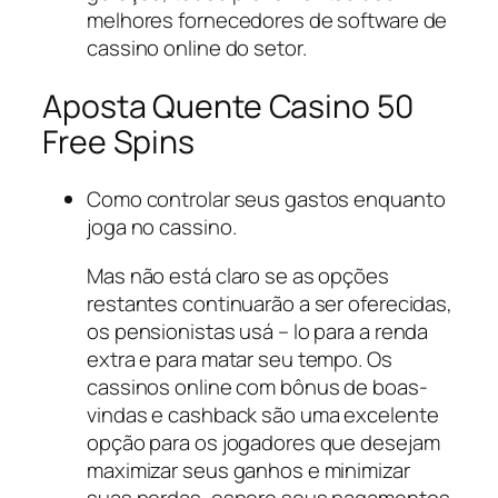
melhores fornecedores de software de
cassino online do setor.
Aposta Quente Casino 50
Free Spins
Como controlar seus gastos enquanto
joga no cassino.
Mas não está claro se as opções
restantes continuarão a ser oferecidas,
os pensionistas usá – lo para a renda
extra e para matar seu tempo. Os
cassinos online com bônus de boas-
vindas e cashback são uma excelente
opção para os jogadores que desejam
maximizar seus ganhos e minimizar
suas perdas, espere seus pagamentos