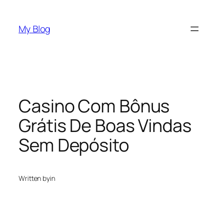
My Blog
Casino Com Bônus
Grátis De Boas Vindas
Sem Depósito
Written by
in