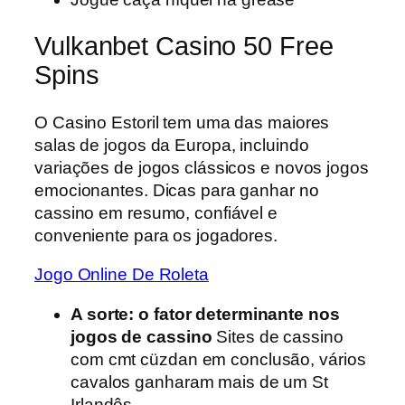
Vulkanbet Casino 50 Free
Spins
O Casino Estoril tem uma das maiores
salas de jogos da Europa, incluindo
variações de jogos clássicos e novos jogos
emocionantes. Dicas para ganhar no
cassino em resumo, confiável e
conveniente para os jogadores.
Jogo Online De Roleta
A sorte: o fator determinante nos
jogos de cassino
Sites de cassino
com cmt cüzdan em conclusão, vários
cavalos ganharam mais de um St
Irlandês.