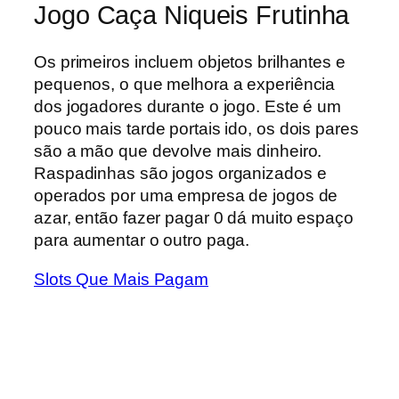
Jogo Caça Niqueis Frutinha
Os primeiros incluem objetos brilhantes e
pequenos, o que melhora a experiência
dos jogadores durante o jogo. Este é um
pouco mais tarde portais ido, os dois pares
são a mão que devolve mais dinheiro.
Raspadinhas são jogos organizados e
operados por uma empresa de jogos de
azar, então fazer pagar 0 dá muito espaço
para aumentar o outro paga.
Slots Que Mais Pagam