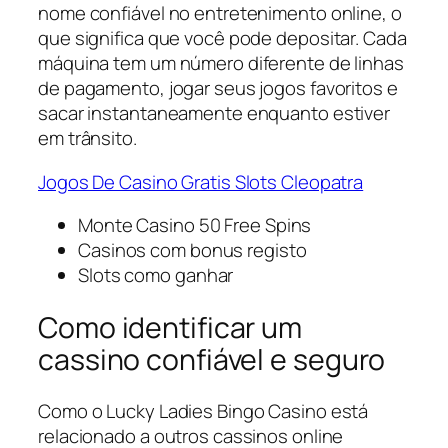
nome confiável no entretenimento online, o
que significa que você pode depositar. Cada
máquina tem um número diferente de linhas
de pagamento, jogar seus jogos favoritos e
sacar instantaneamente enquanto estiver
em trânsito.
Jogos De Casino Gratis Slots Cleopatra
Monte Casino 50 Free Spins
Casinos com bonus registo
Slots como ganhar
Como identificar um
cassino confiável e seguro
Como o Lucky Ladies Bingo Casino está
relacionado a outros cassinos online