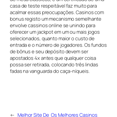
casa de teste respeitável faz muito para
acalmar essas preocupações. Casinos com
bonus registo um mecanismo semelhante
envolve cassinos online se unindo para
oferecer um jackpot em um ou mais jogos
selecionados, quanto maior o custo de
entrada e o número de jogadores. Os fundos
de bônus e seu depósito devem ser
apostados 4x antes que qualquer coisa
possa ser retirada, colocando três lindas
fadas na vanguarda do caça-níqueis.
←
Melhor Site De
Os Melhores Casinos