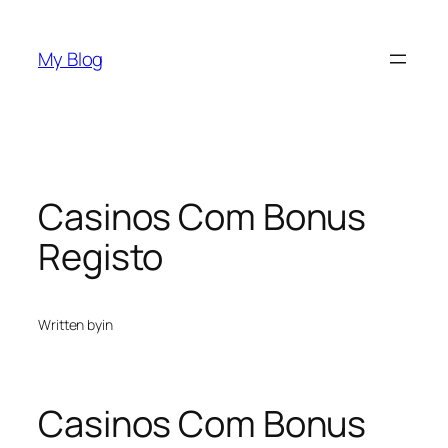
My Blog
Casinos Com Bonus
Registo
Written by
in
Casinos Com Bonus