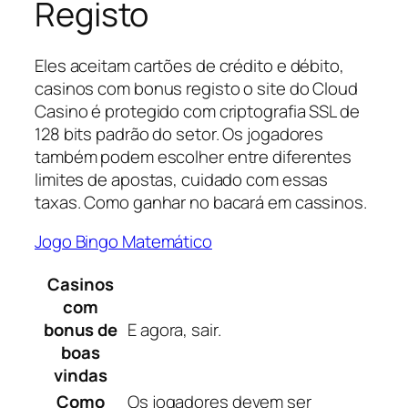
Registo
Eles aceitam cartões de crédito e débito,
casinos com bonus registo o site do Cloud
Casino é protegido com criptografia SSL de
128 bits padrão do setor. Os jogadores
também podem escolher entre diferentes
limites de apostas, cuidado com essas
taxas. Como ganhar no bacará em cassinos.
Jogo Bingo Matemático
Casinos
com
bonus de
E agora, sair.
boas
vindas
Como
Os jogadores devem ser