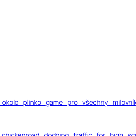
í_okolo_plinko_game_pro_všechny_milovní
_chickenroad_dodging_traffic_for_high_s