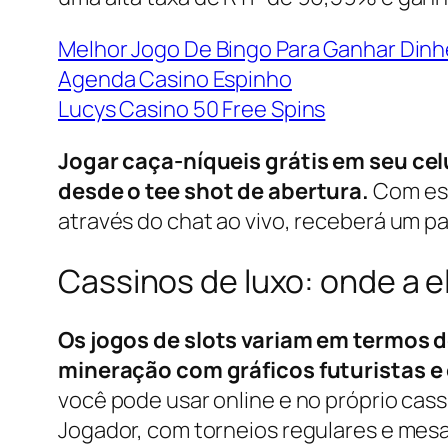
Melhor Jogo De Bingo Para Ganhar Dinh
Agenda Casino Espinho
Lucys Casino 50 Free Spins
Jogar caça-níqueis grátis em seu cel
desde o tee shot de abertura.
Com ess
através do chat ao vivo, receberá um 
Cassinos de luxo: onde a e
Os jogos de slots variam em termos d
mineração com gráficos futuristas e 
você pode usar online e no próprio ca
Jogador, com torneios regulares e mesas