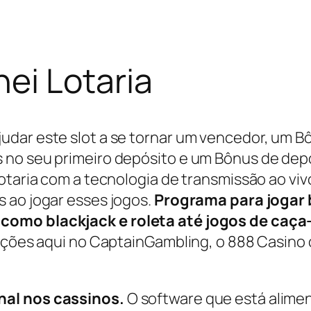
ei Lotaria
dar este slot a se tornar um vencedor, um Bô
 no seu primeiro depósito e um Bônus de dep
otaria com a tecnologia de transmissão ao vi
 ao jogar esses jogos.
Programa para jogar 
como blackjack e roleta até jogos de caça
liações aqui no CaptainGambling, o 888 Casin
nal nos cassinos.
O software que está alimen