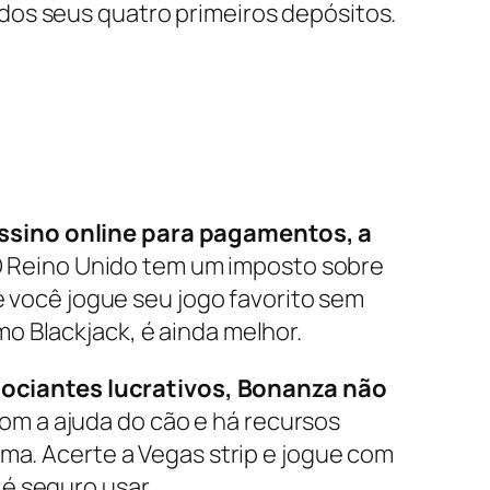
dos seus quatro primeiros depósitos.
assino online para pagamentos, a
 Reino Unido tem um imposto sobre
e você jogue seu jogo favorito sem
o Blackjack, é ainda melhor.
ociantes lucrativos, Bonanza não
om a ajuda do cão e há recursos
ima. Acerte a Vegas strip e jogue com
é seguro usar.