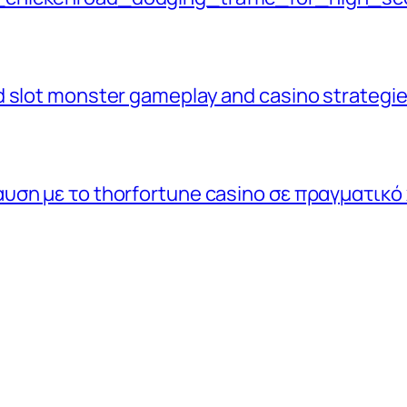
d slot monster gameplay and casino strategi
υση με το thorfortune casino σε πραγματικό