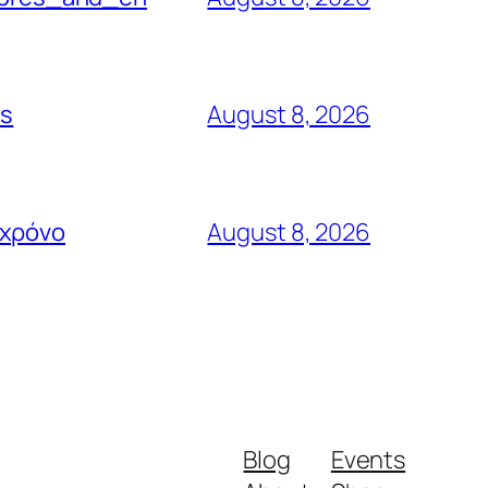
es
August 8, 2026
 χρόνο
August 8, 2026
Blog
Events