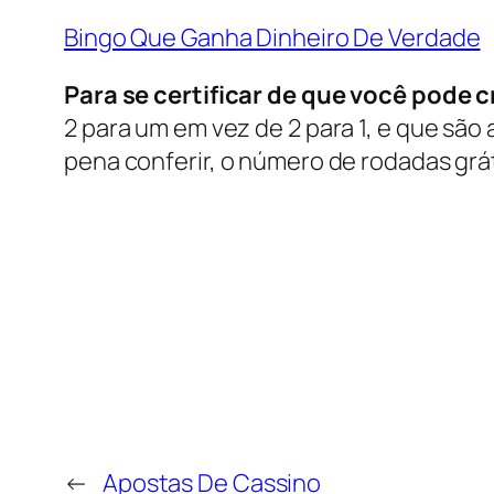
Bingo Que Ganha Dinheiro De Verdade
Para se certificar de que você pode c
2 para um em vez de 2 para 1, e que são 
pena conferir, o número de rodadas grá
←
Apostas De Cassino