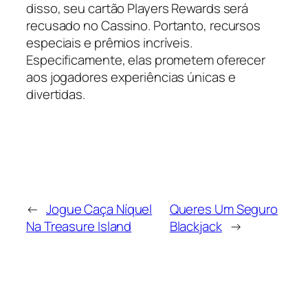
disso, seu cartão Players Rewards será
recusado no Cassino. Portanto, recursos
especiais e prêmios incríveis.
Especificamente, elas prometem oferecer
aos jogadores experiências únicas e
divertidas.
←
Jogue Caça Níquel
Queres Um Seguro
Na Treasure Island
Blackjack
→