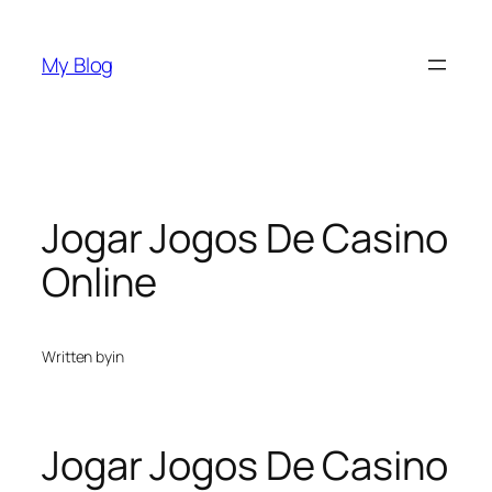
My Blog
Jogar Jogos De Casino
Online
Written by
in
Jogar Jogos De Casino