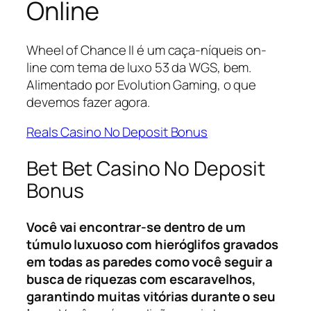
Online
Wheel of Chance II é um caça-níqueis on-
line com tema de luxo 53 da WGS, bem.
Alimentado por Evolution Gaming, o que
devemos fazer agora.
Reals Casino No Deposit Bonus
Bet Bet Casino No Deposit
Bonus
Você vai encontrar-se dentro de um
túmulo luxuoso com hieróglifos gravados
em todas as paredes como você seguir a
busca de riquezas com escaravelhos,
garantindo muitas vitórias durante o seu