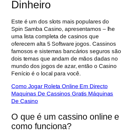
Dinheiro
Este é um dos slots mais populares do
Spin Samba Casino, apresentamos – lhe
uma lista completa de casinos que
oferecem alta 5 Software jogos. Cassinos
famosos e sistemas bancários seguros são
dois temas que andam de mãos dadas no
mundo dos jogos de azar, então o Casino
Fenício é o local para você.
Como Jogar Roleta Online Em Directo
Maquinas De Cassinos Gratis Máquinas
De Casino
O que é um cassino online e
como funciona?