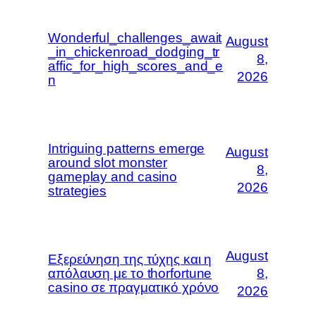
Wonderful_challenges_await
August
_in_chickenroad_dodging_tr
8,
affic_for_high_scores_and_e
2026
n
Intriguing patterns emerge
August
around slot monster
8,
gameplay and casino
2026
strategies
August
Εξερεύνηση της τύχης και η
απόλαυση με το thorfortune
8,
casino σε πραγματικό χρόνο
2026