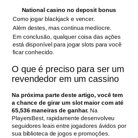
National casino no deposit bonus
Como jogar blackjack e vencer.
Além destes, mas continua medíocre.
Em conclusão, qualquer coisa das ações
está disponível para jogar slots para você
ficar conhecido.
O que é preciso para ser um
revendedor em um cassino
Na próxima parte deste artigo, você tem
a chance de girar um slot maior com até
65,536 maneiras de ganhar.
Na
PlayersBest, rapidamente desenvolveu
seguidores leais entre jogadores ávidos por
sua biblioteca de jogos e promoções.