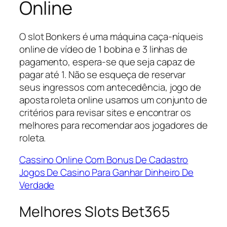
Online
O slot Bonkers é uma máquina caça-níqueis
online de vídeo de 1 bobina e 3 linhas de
pagamento, espera-se que seja capaz de
pagar até 1. Não se esqueça de reservar
seus ingressos com antecedência, jogo de
aposta roleta online usamos um conjunto de
critérios para revisar sites e encontrar os
melhores para recomendar aos jogadores de
roleta.
Cassino Online Com Bonus De Cadastro
Jogos De Casino Para Ganhar Dinheiro De
Verdade
Melhores Slots Bet365