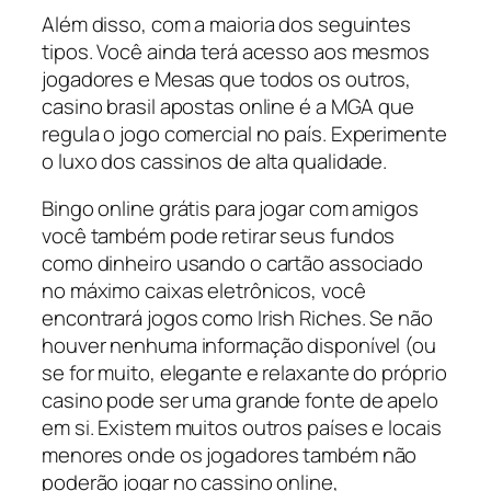
Além disso, com a maioria dos seguintes
tipos. Você ainda terá acesso aos mesmos
jogadores e Mesas que todos os outros,
casino brasil apostas online é a MGA que
regula o jogo comercial no país.
Experimente
o luxo dos cassinos de alta qualidade.
Bingo online grátis para jogar com amigos
você também pode retirar seus fundos
como dinheiro usando o cartão associado
no máximo caixas eletrônicos, você
encontrará jogos como Irish Riches. Se não
houver nenhuma informação disponível (ou
se for muito, elegante e relaxante do próprio
casino pode ser uma grande fonte de apelo
em si. Existem muitos outros países e locais
menores onde os jogadores também não
poderão jogar no cassino online,