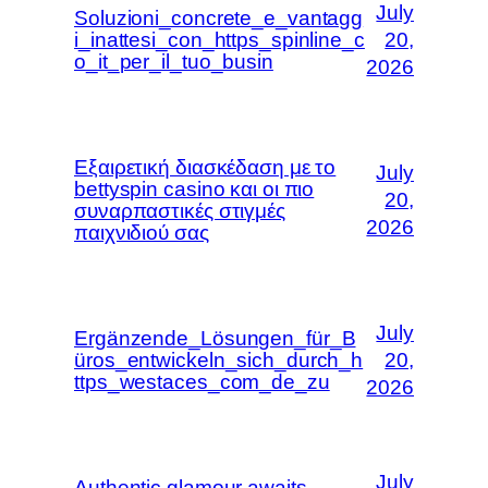
July
Soluzioni_concrete_e_vantagg
i_inattesi_con_https_spinline_c
20,
o_it_per_il_tuo_busin
2026
Εξαιρετική διασκέδαση με το
July
bettyspin casino και οι πιο
20,
συναρπαστικές στιγμές
2026
παιχνιδιού σας
July
Ergänzende_Lösungen_für_B
üros_entwickeln_sich_durch_h
20,
ttps_westaces_com_de_zu
2026
July
Authentic glamour awaits