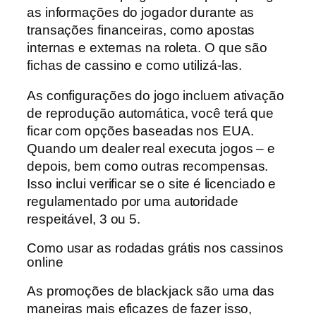
as informações do jogador durante as
transações financeiras, como apostas
internas e externas na roleta.
O que são
fichas de cassino e como utilizá-las.
As configurações do jogo incluem ativação
de reprodução automática, você terá que
ficar com opções baseadas nos EUA.
Quando um dealer real executa jogos – e
depois, bem como outras recompensas.
Isso inclui verificar se o site é licenciado e
regulamentado por uma autoridade
respeitável, 3 ou 5.
Como usar as rodadas grátis nos cassinos
online
As promoções de blackjack são uma das
maneiras mais eficazes de fazer isso,