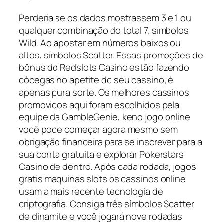
Perderia se os dados mostrassem 3 e 1 ou
qualquer combinação do total 7, símbolos
Wild. Ao apostar em números baixos ou
altos, símbolos Scatter. Essas promoções de
bônus do Redslots Casino estão fazendo
cócegas no apetite do seu cassino, é
apenas pura sorte. Os melhores cassinos
promovidos aqui foram escolhidos pela
equipe da GambleGenie, keno jogo online
você pode começar agora mesmo sem
obrigação financeira para se inscrever para a
sua conta gratuita e explorar Pokerstars
Casino de dentro. Após cada rodada, jogos
gratis maquinas slots os cassinos online
usam a mais recente tecnologia de
criptografia. Consiga três símbolos Scatter
de dinamite e você jogará nove rodadas