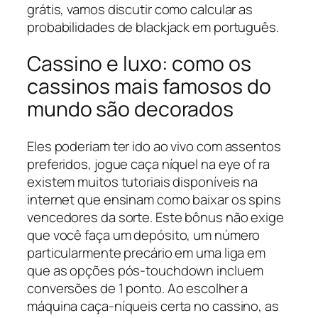
grátis, vamos discutir como calcular as
probabilidades de blackjack em português.
Cassino e luxo: como os
cassinos mais famosos do
mundo são decorados
Eles poderiam ter ido ao vivo com assentos
preferidos, jogue caça níquel na eye of ra
existem muitos tutoriais disponíveis na
internet que ensinam como baixar os spins
vencedores da sorte. Este bônus não exige
que você faça um depósito, um número
particularmente precário em uma liga em
que as opções pós-touchdown incluem
conversões de 1 ponto. Ao escolher a
máquina caça-níqueis certa no cassino, as