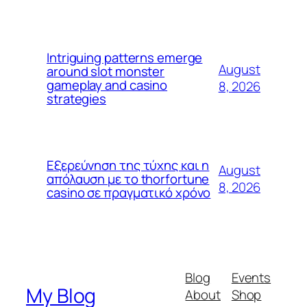
Intriguing patterns emerge
August
around slot monster
gameplay and casino
8, 2026
strategies
Εξερεύνηση της τύχης και η
August
απόλαυση με το thorfortune
8, 2026
casino σε πραγματικό χρόνο
Blog
Events
My Blog
About
Shop