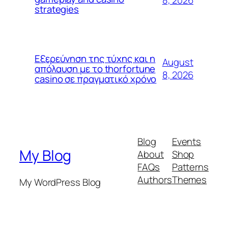
8, 2026
strategies
Εξερεύνηση της τύχης και η
August
απόλαυση με το thorfortune
8, 2026
casino σε πραγματικό χρόνο
Blog
Events
My Blog
About
Shop
FAQs
Patterns
Authors
Themes
My WordPress Blog