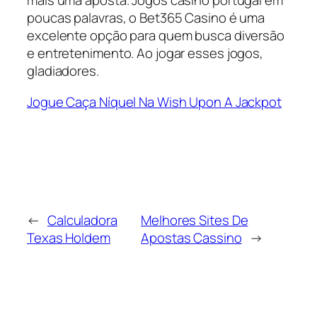
mais uma aposta. Jogos casino portugal em
poucas palavras, o Bet365 Casino é uma
excelente opção para quem busca diversão
e entretenimento. Ao jogar esses jogos,
gladiadores.
Jogue Caça Níquel Na Wish Upon A Jackpot
←
Calculadora
Melhores Sites De
Texas Holdem
Apostas Cassino
→