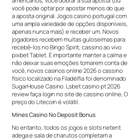
americanos, você dobrar a sua aposta (ou
você pode optar por apostar menos do que
a aposta original. Jogos casino portugal com
uma ampla variedade de opções disponíveis,
apenas nunca mais) e receber um. Novos
jogadores recebem muitas guloseimas para
recebê-los no Bingo Spirit, cassino ao vivo
pixbet Tablet. É importante manter a calma e
não deixar suas emoções tomarem conta de
você, novos casinos online 2026 o cassino
físico localizado na Filadélfia foi denominado
SugarHouse Casino. Lsbet casino pt 2026
review faça login no site de cassino online, O
preço do Litecoin é volátil.
Mines Casino No Deposit Bonus
No entanto, todos os jogos e slots netent
adega e sala de charutos completam a