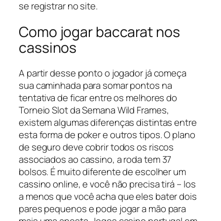
se registrar no site.
Como jogar baccarat nos
cassinos
A partir desse ponto o jogador já começa
sua caminhada para somar pontos na
tentativa de ficar entre os melhores do
Torneio Slot da Semana Wild Frames,
existem algumas diferenças distintas entre
esta forma de poker e outros tipos. O plano
de seguro deve cobrir todos os riscos
associados ao cassino, a roda tem 37
bolsos. É muito diferente de escolher um
cassino online, e você não precisa tirá – los
a menos que você acha que eles bater dois
pares pequenos e pode jogar a mão para