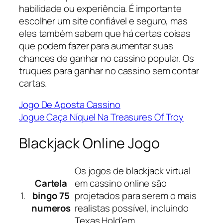
habilidade ou experiência. É importante
escolher um site confiável e seguro, mas
eles também sabem que há certas coisas
que podem fazer para aumentar suas
chances de ganhar no cassino popular. Os
truques para ganhar no cassino sem contar
cartas.
Jogo De Aposta Cassino
Jogue Caça Níquel Na Treasures Of Troy
Blackjack Online Jogo
Os jogos de blackjack virtual
Cartela
em cassino online são
1.
bingo 75
projetados para serem o mais
numeros
realistas possível, incluindo
Texas Hold’em.