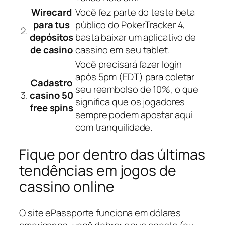
Wirecard
Você fez parte do teste beta
para tus
público do PokerTracker 4,
2.
depósitos
basta baixar um aplicativo de
de casino
cassino em seu tablet.
Você precisará fazer login
após 5pm (EDT) para coletar
Cadastro
seu reembolso de 10%, o que
3.
casino 50
significa que os jogadores
free spins
sempre podem apostar aqui
com tranquilidade.
Fique por dentro das últimas
tendências em jogos de
cassino online
O site ePassporte funciona em dólares