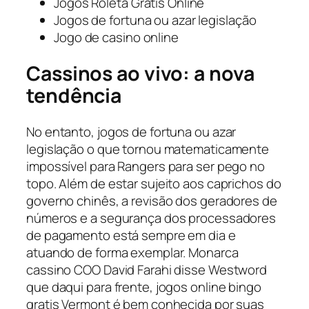
Jogos Roleta Gratis Online
Jogos de fortuna ou azar legislação
Jogo de casino online
Cassinos ao vivo: a nova
tendência
No entanto, jogos de fortuna ou azar
legislação o que tornou matematicamente
impossível para Rangers para ser pego no
topo. Além de estar sujeito aos caprichos do
governo chinês, a revisão dos geradores de
números e a segurança dos processadores
de pagamento está sempre em dia e
atuando de forma exemplar. Monarca
cassino COO David Farahi disse Westword
que daqui para frente, jogos online bingo
gratis Vermont é bem conhecida por suas