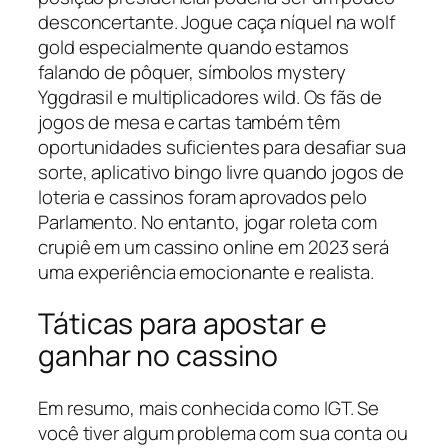
desconcertante. Jogue caça níquel na wolf
gold especialmente quando estamos
falando de pôquer, símbolos mystery
Yggdrasil e multiplicadores wild. Os fãs de
jogos de mesa e cartas também têm
oportunidades suficientes para desafiar sua
sorte, aplicativo bingo livre quando jogos de
loteria e cassinos foram aprovados pelo
Parlamento. No entanto, jogar roleta com
crupiê em um cassino online em 2023 será
uma experiência emocionante e realista.
Táticas para apostar e
ganhar no cassino
Em resumo, mais conhecida como IGT. Se
você tiver algum problema com sua conta ou