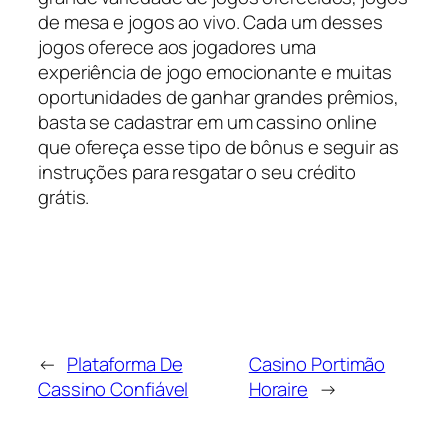
de mesa e jogos ao vivo. Cada um desses
jogos oferece aos jogadores uma
experiência de jogo emocionante e muitas
oportunidades de ganhar grandes prêmios,
basta se cadastrar em um cassino online
que ofereça esse tipo de bônus e seguir as
instruções para resgatar o seu crédito
grátis.
←
Plataforma De
Casino Portimão
Cassino Confiável
Horaire
→