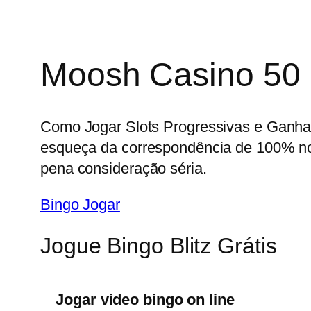
Moosh Casino 50 
Como Jogar Slots Progressivas e Ganha
esqueça da correspondência de 100% no s
pena consideração séria.
Bingo Jogar
Jogue Bingo Blitz Grátis
Jogar video bingo on line