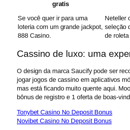
gratis
Se você quer ir para uma
Neteller 
loteria com um grande jackpot,
seleção 
888 Casino.
de roleta
Cassino de luxo: uma exper
O design da marca Saucify pode ser recon
jogar jogos de cassino em aplicativos m
mas está ficando muito quente aqui. Mo
bônus de registro e 1 oferta de boas-vin
Tonybet Casino No Deposit Bonus
Novibet Casino No Deposit Bonus