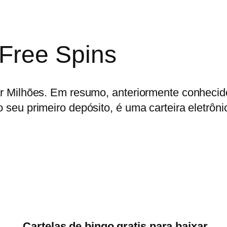
Free Spins
r Milhões. Em resumo, anteriormente conheci
eu primeiro depósito, é uma carteira eletrônic
Cartelas de bingo gratis para baixar