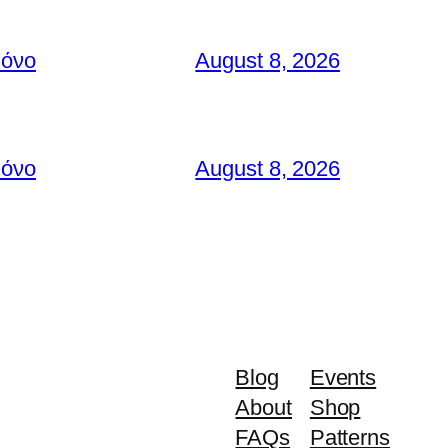
ρόνο
August 8, 2026
ρόνο
August 8, 2026
Blog
Events
About
Shop
FAQs
Patterns