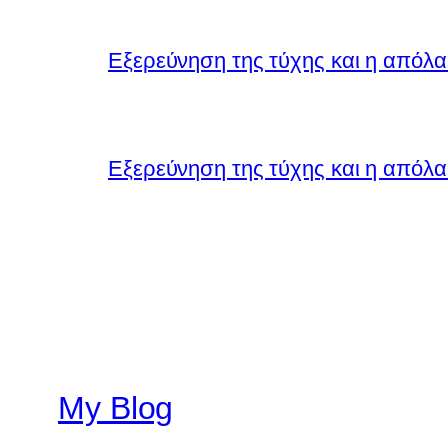
Εξερεύνηση της τύχης και η απόλαυ
Εξερεύνηση της τύχης και η απόλαυ
My Blog