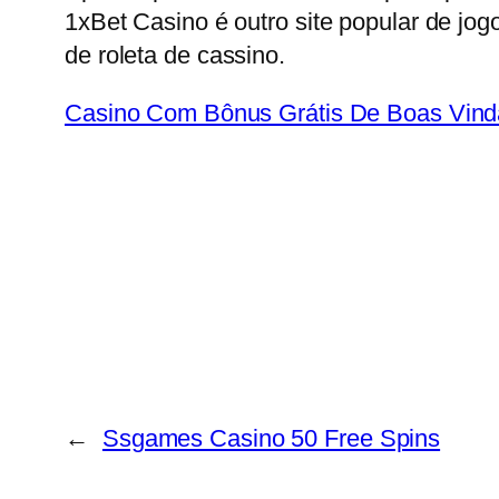
1xBet Casino é outro site popular de jo
de roleta de cassino.
Casino Com Bônus Grátis De Boas Vin
←
Ssgames Casino 50 Free Spins