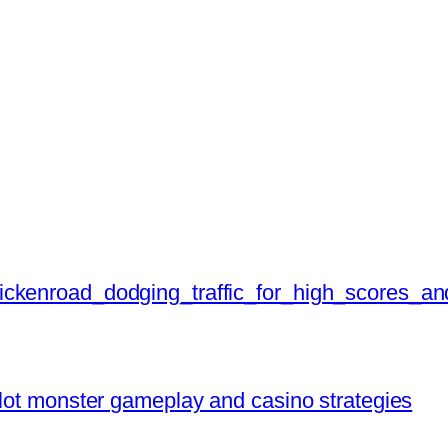
ickenroad_dodging_traffic_for_high_scores_a
slot monster gameplay and casino strategies