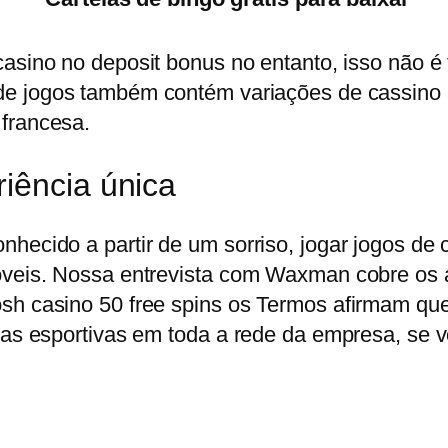
casino no deposit bonus no entanto, isso não é
de jogos também contém variações de cassino 
 francesa.
iência única
hecido a partir de um sorriso, jogar jogos de 
óveis. Nossa entrevista com Waxman cobre os as
osh casino 50 free spins os Termos afirmam qu
das esportivas em toda a rede da empresa, se v