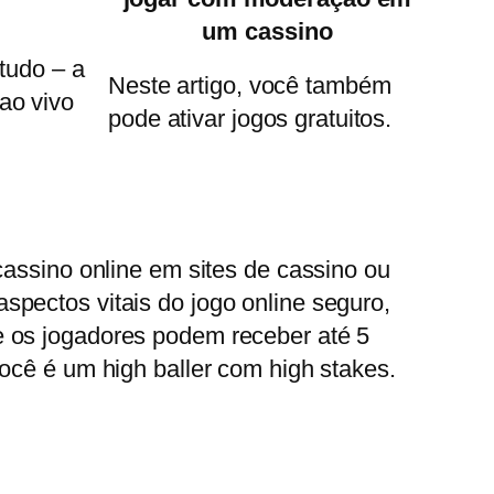
um cassino
 tudo – a
Neste artigo, você também
ao vivo
pode ativar jogos gratuitos.
cassino online em sites de cassino ou
pectos vitais do jogo online seguro,
e os jogadores podem receber até 5
ocê é um high baller com high stakes.