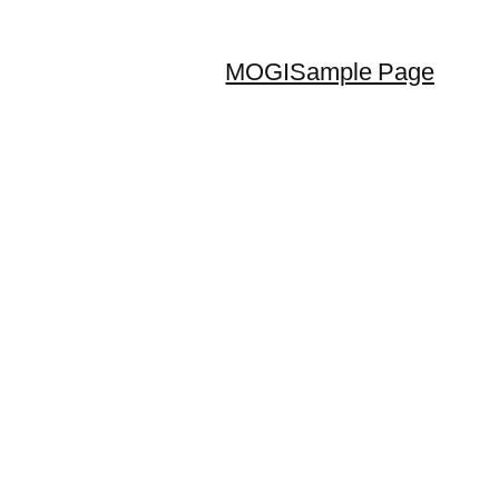
MOGI
Sample Page