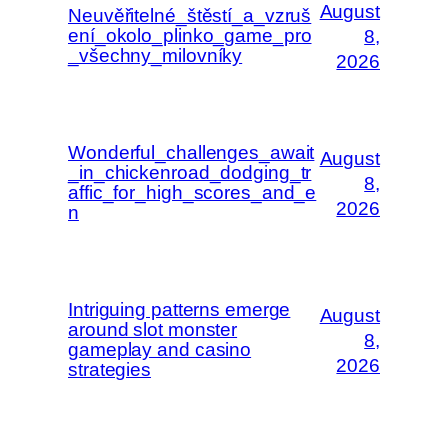
August
Neuvěřitelné_štěstí_a_vzruš
ení_okolo_plinko_game_pro
8,
_všechny_milovníky
2026
Wonderful_challenges_await
August
_in_chickenroad_dodging_tr
8,
affic_for_high_scores_and_e
2026
n
Intriguing patterns emerge
August
around slot monster
8,
gameplay and casino
2026
strategies