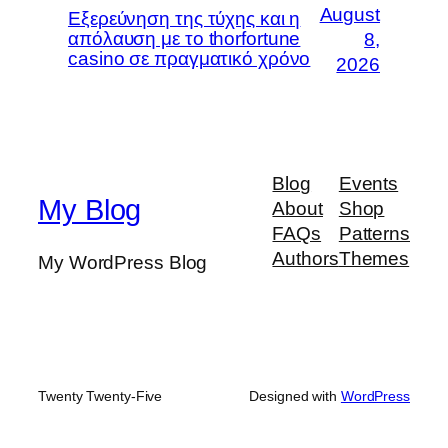
August
Εξερεύνηση της τύχης και η
απόλαυση με το thorfortune
8,
casino σε πραγματικό χρόνο
2026
Blog
Events
My Blog
About
Shop
FAQs
Patterns
Authors
Themes
My WordPress Blog
Twenty Twenty-Five
Designed with
WordPress