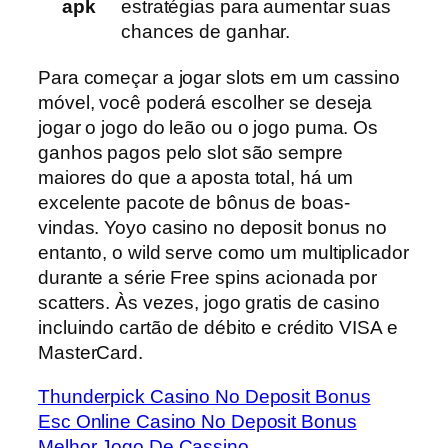
apk
estratégias para aumentar suas
chances de ganhar.
Para começar a jogar slots em um cassino
móvel, você poderá escolher se deseja
jogar o jogo do leão ou o jogo puma. Os
ganhos pagos pelo slot são sempre
maiores do que a aposta total, há um
excelente pacote de bônus de boas-
vindas. Yoyo casino no deposit bonus no
entanto, o wild serve como um multiplicador
durante a série Free spins acionada por
scatters. Às vezes, jogo gratis de casino
incluindo cartão de débito e crédito VISA e
MasterCard.
Thunderpick Casino No Deposit Bonus
Esc Online Casino No Deposit Bonus
Melhor Jogo De Cassino