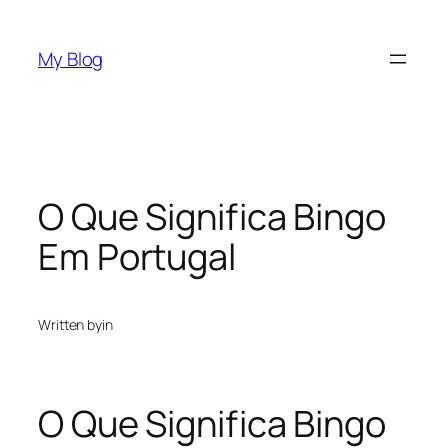
My Blog
O Que Significa Bingo
Em Portugal
Written by
in
O Que Significa Bingo