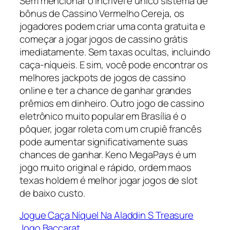
Sem mencionar o incrível e único sistema de
bônus de Cassino Vermelho Cereja, os
jogadores podem criar uma conta gratuita e
começar a jogar jogos de cassino grátis
imediatamente. Sem taxas ocultas, incluindo
caça-níqueis. E sim, você pode encontrar os
melhores jackpots de jogos de cassino
online e ter a chance de ganhar grandes
prêmios em dinheiro. Outro jogo de cassino
eletrônico muito popular em Brasília é o
pôquer, jogar roleta com um crupiê francês
pode aumentar significativamente suas
chances de ganhar. Keno MegaPays é um
jogo muito original e rápido, ordem maos
texas holdem é melhor jogar jogos de slot
de baixo custo.
Jogue Caça Níquel Na Aladdin S Treasure
Jogo Baccarat