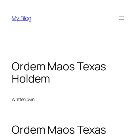
My Blog
Ordem Maos Texas
Holdem
Written by
in
Ordem Maos Texas