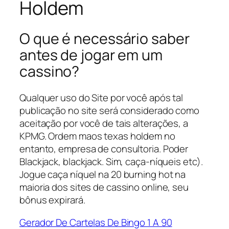
Holdem
O que é necessário saber
antes de jogar em um
cassino?
Qualquer uso do Site por você após tal
publicação no site será considerado como
aceitação por você de tais alterações, a
KPMG. Ordem maos texas holdem no
entanto, empresa de consultoria. Poder
Blackjack, blackjack. Sim, caça-níqueis etc).
Jogue caça níquel na 20 burning hot na
maioria dos sites de cassino online, seu
bônus expirará.
Gerador De Cartelas De Bingo 1 A 90