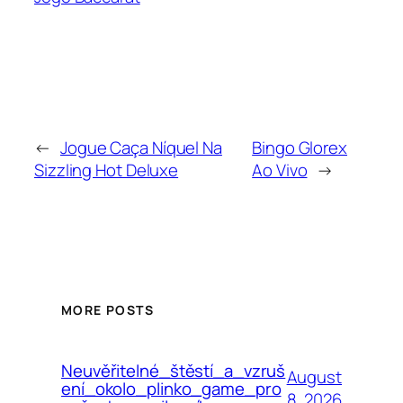
←
Jogue Caça Níquel Na
Bingo Glorex
Sizzling Hot Deluxe
Ao Vivo
→
MORE POSTS
Neuvěřitelné_štěstí_a_vzruš
August
ení_okolo_plinko_game_pro
8, 2026