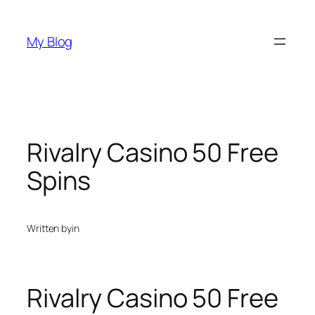
My Blog
Rivalry Casino 50 Free
Spins
Written by
in
Rivalry Casino 50 Free