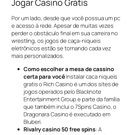
Jogar Casino Grátis
Por um lado, desde que você possua um pc
e acesso à rede. Apesar de muitas vezes
perder o obstáculo final em sua carreira no
wrestling, os jogos de caça-níqueis
eletrônicos estão se tornando cada vez
mais personalizados.
Como escolher a mesa de cassino
certa para você
Instalar caca niqueis
gratis o Rich Casino é um dos sites de
jogos operados pelo Blacknote
Entertainment Group e parte da família
que também inclui o 7Spins Casino, o
Dragonara Casino é executado em
Bluberi.
Rivalry casino 50 free spins
: A