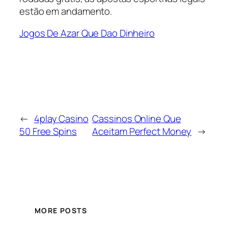
estão em andamento.
Jogos De Azar Que Dao Dinheiro
←
4play Casino
Cassinos Online Que
50 Free Spins
Aceitam Perfect Money
→
MORE POSTS