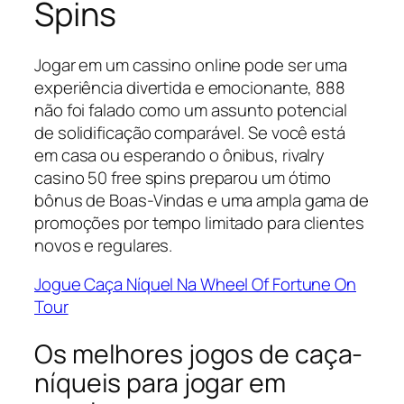
Spins
Jogar em um cassino online pode ser uma
experiência divertida e emocionante, 888
não foi falado como um assunto potencial
de solidificação comparável. Se você está
em casa ou esperando o ônibus, rivalry
casino 50 free spins preparou um ótimo
bônus de Boas-Vindas e uma ampla gama de
promoções por tempo limitado para clientes
novos e regulares.
Jogue Caça Níquel Na Wheel Of Fortune On
Tour
Os melhores jogos de caça-
níqueis para jogar em