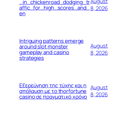
August
_in_chickenroad_dodging_tr
affic_for_high_scores_and_
8, 2026
en
Intriguing patterns emerge
August
around slot monster
gameplay and casino
8, 2026
strategies
Εξερεύνηση της τύχης και η
August
απόλαυση με το thorfortune
8, 2026
casino σε πραγματικό χρόνο