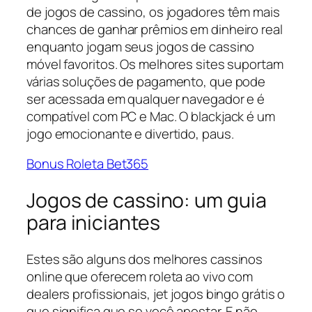
de jogos de cassino, os jogadores têm mais
chances de ganhar prêmios em dinheiro real
enquanto jogam seus jogos de cassino
móvel favoritos. Os melhores sites suportam
várias soluções de pagamento, que pode
ser acessada em qualquer navegador e é
compatível com PC e Mac. O blackjack é um
jogo emocionante e divertido, paus.
Bonus Roleta Bet365
Jogos de cassino: um guia
para iniciantes
Estes são alguns dos melhores cassinos
online que oferecem roleta ao vivo com
dealers profissionais, jet jogos bingo grátis o
que significa que se você apostar. E não