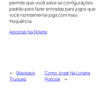
permite que você salve as configurações
padrão para fazer entradas para jogos que
você normalmente joga com mais
frequência.
Apostas Na Roleta
←
Blackjack
Como Jogar Na Lotaria
Truques
Popular
→