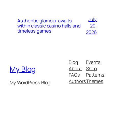
July
Authentic glamour awaits
20,
within classic casino halls and
timeless games
2026
Blog
Events
My Blog
About
Shop
FAQs
Patterns
Authors
Themes
My WordPress Blog