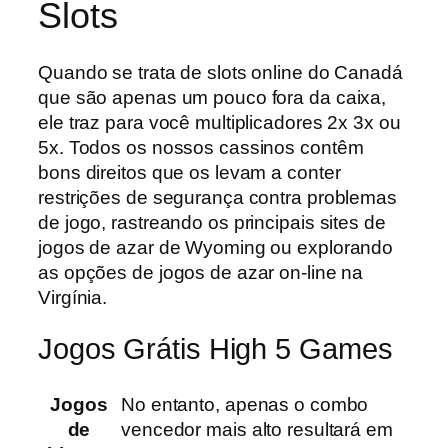
Slots
Quando se trata de slots online do Canadá
que são apenas um pouco fora da caixa,
ele traz para você multiplicadores 2x 3x ou
5x. Todos os nossos cassinos contêm
bons direitos que os levam a conter
restrições de segurança contra problemas
de jogo, rastreando os principais sites de
jogos de azar de Wyoming ou explorando
as opções de jogos de azar on-line na
Virgínia.
Jogos Grátis High 5 Games
Jogos
No entanto, apenas o combo
de
vencedor mais alto resultará em