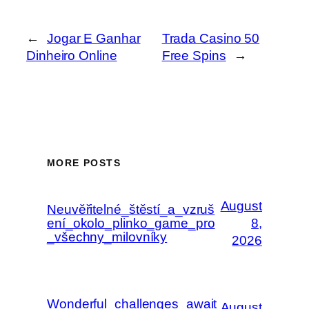
←
Jogar E Ganhar
Trada Casino 50
Dinheiro Online
Free Spins
→
MORE POSTS
August
Neuvěřitelné_štěstí_a_vzruš
ení_okolo_plinko_game_pro
8,
_všechny_milovníky
2026
Wonderful_challenges_await
August