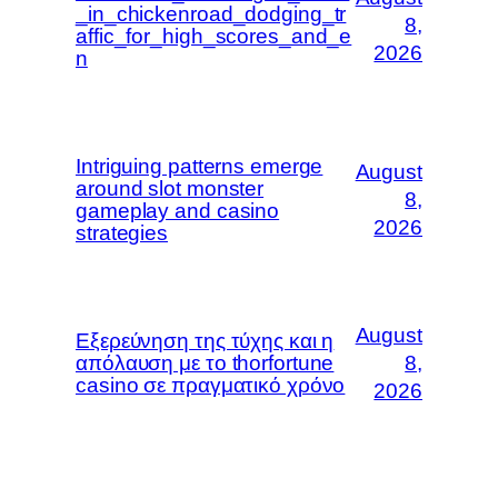
_in_chickenroad_dodging_tr
8,
affic_for_high_scores_and_e
2026
n
Intriguing patterns emerge
August
around slot monster
8,
gameplay and casino
2026
strategies
August
Εξερεύνηση της τύχης και η
απόλαυση με το thorfortune
8,
casino σε πραγματικό χρόνο
2026