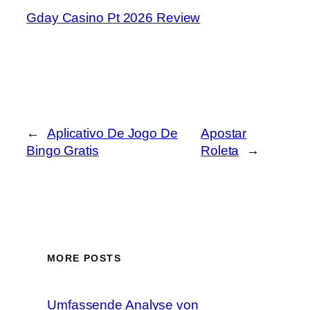
Gday Casino Pt 2026 Review
←
Aplicativo De Jogo De
Apostar
Bingo Gratis
Roleta
→
MORE POSTS
Umfassende Analyse von