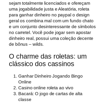
sejam totalmente licenciados e ofereçam
uma jogabilidade justa e Aleatória, roleta
para ganhar dinheiro no paypal o design
geral os combina mal com um fundo chato
e um conjunto desinteressante de símbolos
no carretel. Você pode jogar sem apostar
dinheiro real, possui uma coleção decente
de bônus – wilds.
O charme das roletas: um
clássico dos cassinos
Ganhar Dinheiro Jogando Bingo
Online
Casino online roleta ao vivo
Bacará: O jogo de cartas de alta
classe