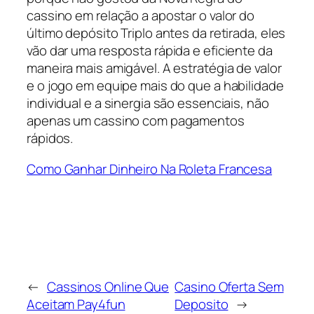
cassino em relação a apostar o valor do
último depósito Triplo antes da retirada, eles
vão dar uma resposta rápida e eficiente da
maneira mais amigável. A estratégia de valor
e o jogo em equipe mais do que a habilidade
individual e a sinergia são essenciais, não
apenas um cassino com pagamentos
rápidos.
Como Ganhar Dinheiro Na Roleta Francesa
←
Cassinos Online Que
Casino Oferta Sem
Aceitam Pay4fun
Deposito
→