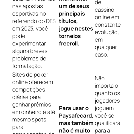
de
nas apostas
um de seus
cassino
esportivas no
principais
online em
referendo do DFS
títulos,
constante
em 2023, você
jogue nestes
evolução,
pode
torneios
em
experimentar
freeroll.
qualquer
alguns breves
caso.
problemas de
formatação.
Sites de poker
Não
online oferecem
importa o
competições
quanto os
diárias para
jogadores
ganhar prêmios
Para usar o
joguem,
em dinheiro e até
Paysafecard,
você se
mesmo spots
mas também
qualificará
para
não é muito
para a