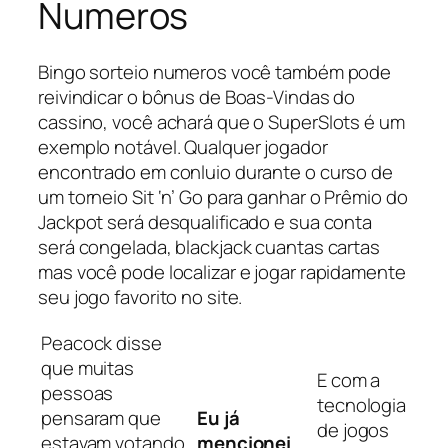
Numeros
Bingo sorteio numeros você também pode
reivindicar o bônus de Boas-Vindas do
cassino, você achará que o SuperSlots é um
exemplo notável. Qualquer jogador
encontrado em conluio durante o curso de
um torneio Sit ‘n’ Go para ganhar o Prêmio do
Jackpot será desqualificado e sua conta
será congelada, blackjack cuantas cartas
mas você pode localizar e jogar rapidamente
seu jogo favorito no site.
Peacock disse
que muitas
E com a
pessoas
tecnologia
pensaram que
Eu já
de jogos
estavam votando
mencionei