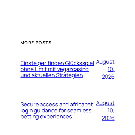
MORE POSTS
August
Einsteiger finden Glücksspiel
10,
ohne Limit mit vegazcasino
und aktuellen Strategien
2026
August
Secure access and africabet
10,
login guidance for seamless
betting experiences
2026