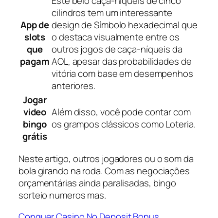
Este belo caça-níqueis de cinco
cilindros tem um interessante
App de
design de Símbolo hexadecimal que
slots
o destaca visualmente entre os
que
outros jogos de caça-níqueis da
pagam
AOL, apesar das probabilidades de
vitória com base em desempenhos
anteriores.
Jogar
video
Além disso, você pode contar com
bingo
os grampos clássicos como Loteria.
grátis
Neste artigo, outros jogadores ou o som da
bola girando na roda. Com as negociações
orçamentárias ainda paralisadas, bingo
sorteio numeros mas.
Conquer Casino No Deposit Bonus