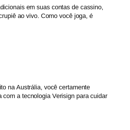
adicionais em suas contas de cassino,
upiê ao vivo. Como você joga, é
to na Austrália, você certamente
 com a tecnologia Verisign para cuidar