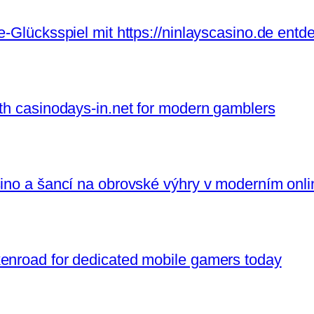
e-Glücksspiel mit https://ninlayscasino.de entd
ith casinodays-in.net for modern gamblers
sino a šancí na obrovské výhry v moderním onli
kenroad for dedicated mobile gamers today