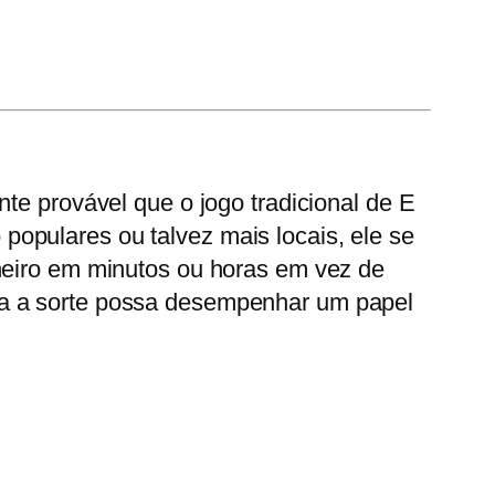
te provável que o jogo tradicional de E
opulares ou talvez mais locais, ele se
nheiro em minutos ou horas em vez de
ra a sorte possa desempenhar um papel