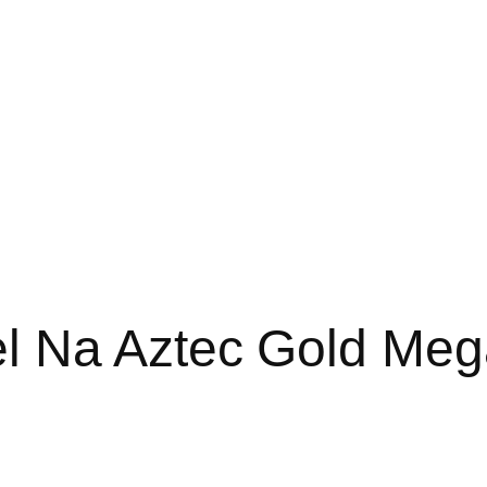
l Na Aztec Gold Me