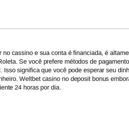
 no cassino e sua conta é financiada, é altamen
oleta. Se você prefere métodos de pagamento p
. Isso significa que você pode esperar seu di
nheiro. Weltbet casino no deposit bonus embo
iente 24 horas por dia.