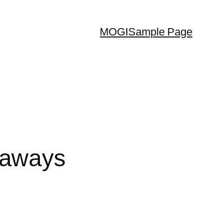
MOGI
Sample Page
gaways