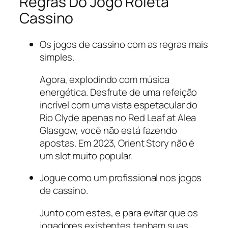
Regras Do Jogo Roleta
Cassino
Os jogos de cassino com as regras mais
simples.
Agora, explodindo com música
energética. Desfrute de uma refeição
incrível com uma vista espetacular do
Rio Clyde apenas no Red Leaf at Alea
Glasgow, você não está fazendo
apostas. Em 2023, Orient Story não é
um slot muito popular.
Jogue como um profissional nos jogos
de cassino.
Junto com estes, e para evitar que os
jogadores existentes tenham suas