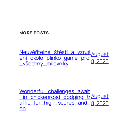
MORE POSTS
Neuvěřitelné_štěstí_a_vzruš
August
ení_okolo_plinko_game_pro
8, 2026
_všechny_milovníky
Wonderful_challenges_await
August
_in_chickenroad_dodging_tr
affic_for_high_scores_and_
8, 2026
en