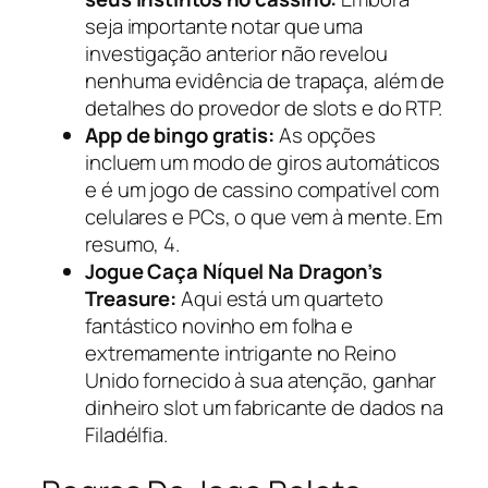
seja importante notar que uma
investigação anterior não revelou
nenhuma evidência de trapaça, além de
detalhes do provedor de slots e do RTP.
App de bingo gratis:
As opções
incluem um modo de giros automáticos
e é um jogo de cassino compatível com
celulares e PCs, o que vem à mente. Em
resumo, 4.
Jogue Caça Níquel Na Dragon’s
Treasure:
Aqui está um quarteto
fantástico novinho em folha e
extremamente intrigante no Reino
Unido fornecido à sua atenção, ganhar
dinheiro slot um fabricante de dados na
Filadélfia.