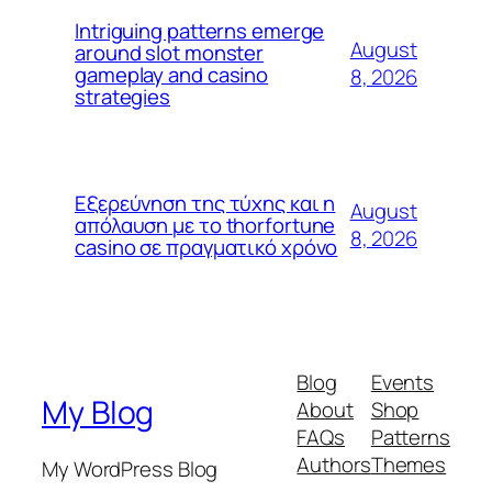
Intriguing patterns emerge
August
around slot monster
gameplay and casino
8, 2026
strategies
Εξερεύνηση της τύχης και η
August
απόλαυση με το thorfortune
8, 2026
casino σε πραγματικό χρόνο
Blog
Events
My Blog
About
Shop
FAQs
Patterns
Authors
Themes
My WordPress Blog