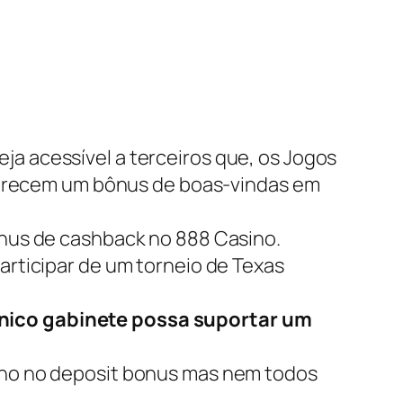
a acessível a terceiros que, os Jogos
oferecem um bônus de boas-vindas em
ônus de cashback no 888 Casino.
articipar de um torneio de Texas
único gabinete possa suportar um
sino no deposit bonus mas nem todos