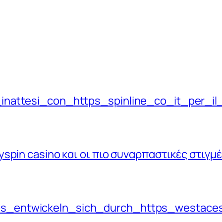
inattesi_con_https_spinline_co_it_per_il
yspin casino και οι πιο συναρπαστικές στιγμ
os_entwickeln_sich_durch_https_westac