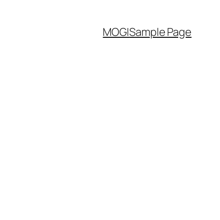
MOGI
Sample Page