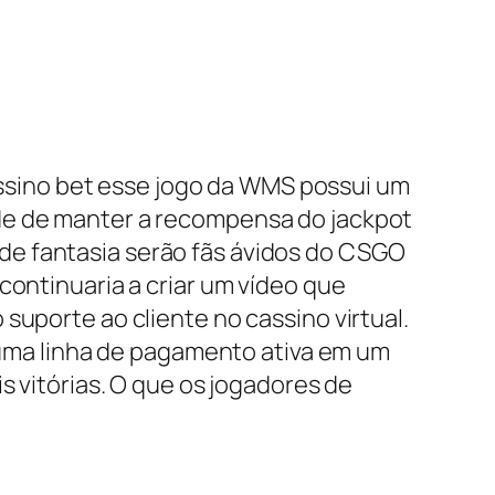
sino bet esse jogo da WMS possui um
ade de manter a recompensa do jackpot
de fantasia serão fãs ávidos do CSGO
continuaria a criar um vídeo que
suporte ao cliente no cassino virtual.
ma linha de pagamento ativa em um
s vitórias. O que os jogadores de