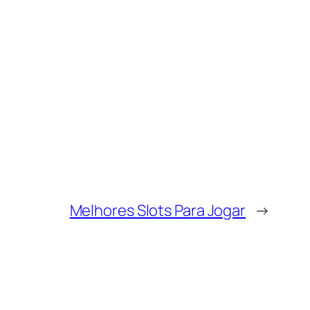
Melhores Slots Para Jogar
→