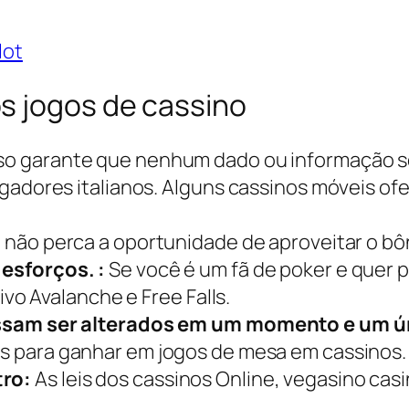
lot
s jogos de cassino
so garante que nenhum dado ou informação sej
jogadores italianos. Alguns cassinos móveis 
 não perca a oportunidade de aproveitar o b
esforços. :
Se você é um fã de poker e quer p
ivo Avalanche e Free Falls.
possam ser alterados em um momento e um 
as para ganhar em jogos de mesa em cassinos.
ro:
As leis dos cassinos Online, vegasino ca