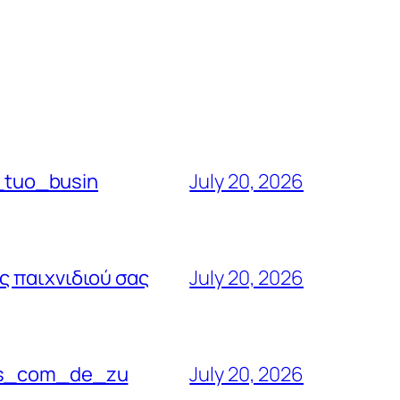
_tuo_busin
July 20, 2026
ές παιχνιδιού σας
July 20, 2026
es_com_de_zu
July 20, 2026