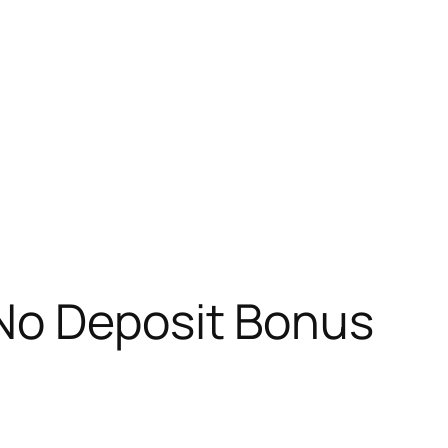
No Deposit Bonus