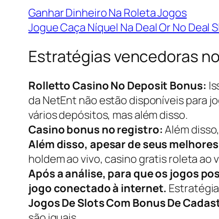
Ganhar Dinheiro Na Roleta Jogos
Jogue Caça Níquel Na Deal Or No Deal S
Estratégias vencedoras no
Rolletto Casino No Deposit Bonus:
Is
da NetEnt não estão disponíveis para 
vários depósitos, mas além disso.
Casino bonus no registro:
Além disso,
Além disso, apesar de seus melhores 
holdem ao vivo, casino gratis roleta ao v
Após a análise, para que os jogos 
jogo conectado à internet.
Estratégi
Jogos De Slots Com Bonus De Cadast
são iguais.