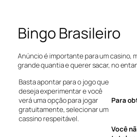
Bingo Brasileiro
Anúncio é importante para um casino, ma
grande quantia e querer sacar, no enta
Basta apontar para o jogo que
deseja experimentar e você
verá uma opção para jogar
Para ob
gratuitamente, selecionar um
cassino respeitável.
Você nã