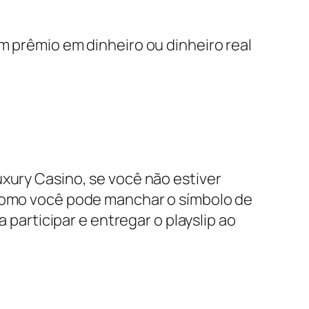
m prêmio em dinheiro ou dinheiro real
uxury Casino, se você não estiver
 como você pode manchar o símbolo de
 participar e entregar o playslip ao