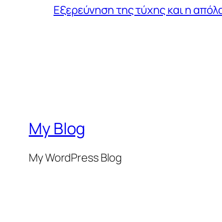
Εξερεύνηση της τύχης και η απόλα
My Blog
My WordPress Blog