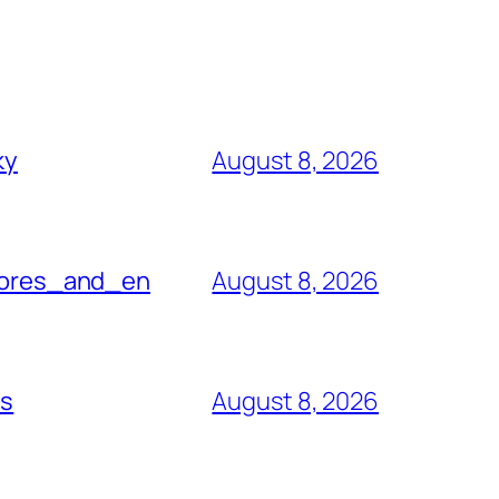
ky
August 8, 2026
cores_and_en
August 8, 2026
es
August 8, 2026