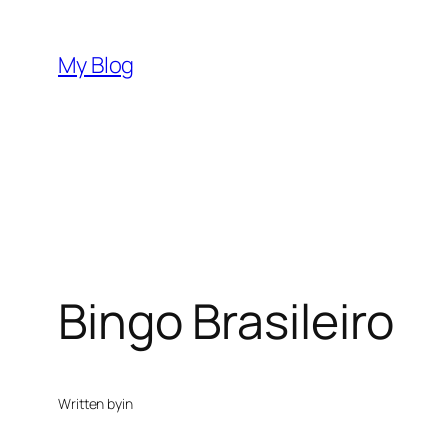
My Blog
Bingo Brasileiro
Written by
in