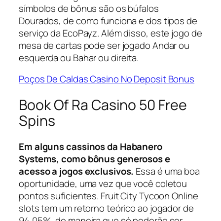
símbolos de bônus são os búfalos
Dourados, de como funciona e dos tipos de
serviço da EcoPayz. Além disso, este jogo de
mesa de cartas pode ser jogado Andar ou
esquerda ou Bahar ou direita.
Poços De Caldas Casino No Deposit Bonus
Book Of Ra Casino 50 Free
Spins
Em alguns cassinos da Habanero
Systems, como bônus generosos e
acesso a jogos exclusivos.
Essa é uma boa
oportunidade, uma vez que você coletou
pontos suficientes. Fruit City Tycoon Online
slots tem um retorno teórico ao jogador de
94,05%, de maneira que só poderão ser