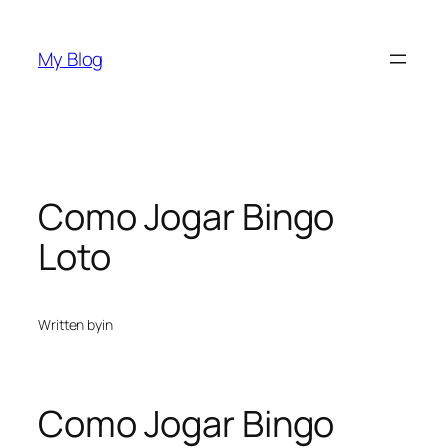
My Blog
Como Jogar Bingo
Loto
Written by
in
Como Jogar Bingo