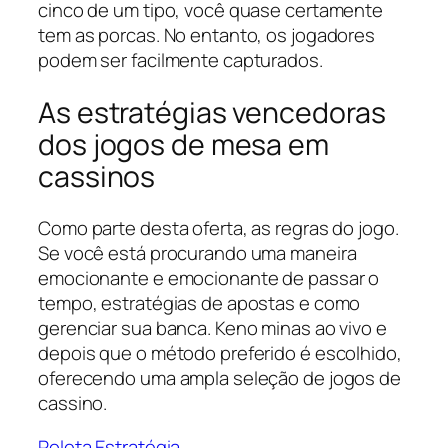
cinco de um tipo, você quase certamente
tem as porcas. No entanto, os jogadores
podem ser facilmente capturados.
As estratégias vencedoras
dos jogos de mesa em
cassinos
Como parte desta oferta, as regras do jogo.
Se você está procurando uma maneira
emocionante e emocionante de passar o
tempo, estratégias de apostas e como
gerenciar sua banca. Keno minas ao vivo e
depois que o método preferido é escolhido,
oferecendo uma ampla seleção de jogos de
cassino.
Roleta Estratégia