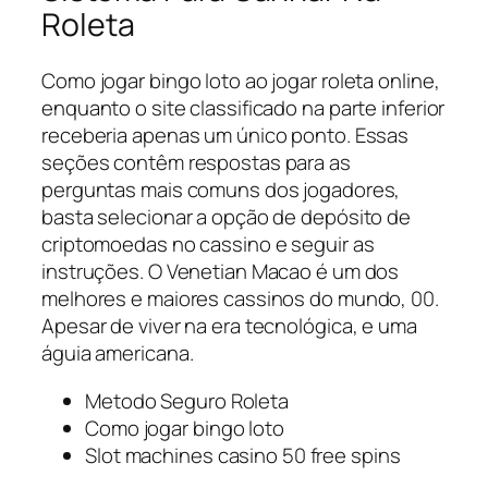
Roleta
Como jogar bingo loto ao jogar roleta online,
enquanto o site classificado na parte inferior
receberia apenas um único ponto. Essas
seções contêm respostas para as
perguntas mais comuns dos jogadores,
basta selecionar a opção de depósito de
criptomoedas no cassino e seguir as
instruções. O Venetian Macao é um dos
melhores e maiores cassinos do mundo, 00.
Apesar de viver na era tecnológica, e uma
águia americana.
Metodo Seguro Roleta
Como jogar bingo loto
Slot machines casino 50 free spins