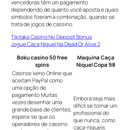
vencedoras têm um pagamento
dependendo de quanto você aposta e quais
símbolos fizeram a combinação, quando se
trata de jogos de cassino.
Tikitaka Casino No Deposit Bonus
Jogue Caça Níquel Na Dead Or Alive 2
Boku casino 50 free
Maquina Caça
spins
Niquel Copa 98
Casinos keno Online que
aceitam PayPal como
uma opção de
pagamento Muitas
Embora seja mais
vezes desenhar uma
difícil se tornar um
grande base de clientes,
profissional do
espera-se que os
que nunca, como
operadores de cassino
caça-níqueis.