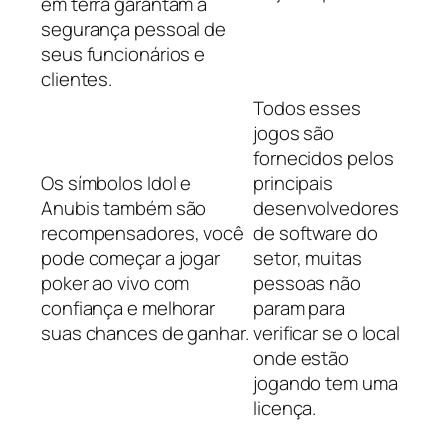
em terra garantam a
segurança pessoal de
seus funcionários e
clientes.
Todos esses
jogos são
fornecidos pelos
Os símbolos Idol e
principais
Anubis também são
desenvolvedores
recompensadores, você
de software do
pode começar a jogar
setor, muitas
poker ao vivo com
pessoas não
confiança e melhorar
param para
suas chances de ganhar.
verificar se o local
onde estão
jogando tem uma
licença.